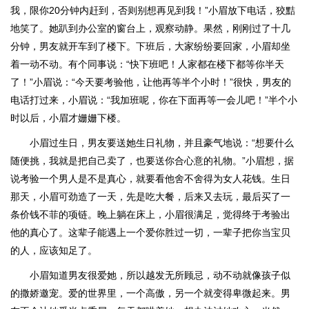
我，限你20分钟内赶到，否则别想再见到我！”小眉放下电话，狡黠
地笑了。她趴到办公室的窗台上，观察动静。果然，刚刚过了十几
分钟，男友就开车到了楼下。下班后，大家纷纷要回家，小眉却坐
着一动不动。有个同事说：“快下班吧！人家都在楼下都等你半天
了！”小眉说：“今天要考验他，让他再等半个小时！”很快，男友的
电话打过来，小眉说：“我加班呢，你在下面再等一会儿吧！”半个小
时以后，小眉才姗姗下楼。
小眉过生日，男友要送她生日礼物，并且豪气地说：“想要什么
随便挑，我就是把自己卖了，也要送你合心意的礼物。”小眉想，据
说考验一个男人是不是真心，就要看他舍不舍得为女人花钱。生日
那天，小眉可劲造了一天，先是吃大餐，后来又去玩，最后买了一
条价钱不菲的项链。晚上躺在床上，小眉很满足，觉得终于考验出
他的真心了。这辈子能遇上一个爱你胜过一切，一辈子把你当宝贝
的人，应该知足了。
小眉知道男友很爱她，所以越发无所顾忌，动不动就像孩子似
的撒娇邀宠。爱的世界里，一个高傲，另一个就变得卑微起来。男