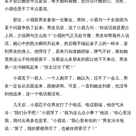
友不会让她受半点委屈，每天都哄着她，想办法讨她欢心。当然，
小眉也受不了半点委屈。
那次，小眉跟男友参加一次聚会。席间，小眉与一个女孩因为
某个问题争执了起来。男友见状，说了小眉几句：“你说话就是爱占
上风，少说两句怎么啦？”小眉的气正无处可撒，男友却帮着外人说
话，她心中的怒火瞬间升起来，然后顺手端起桌子上的一杯水，泼
到男友的身上。他愣住了，原来只知道她骄纵，脾气不好，谁知她
竟然这么不给他留面子，当着这么多朋友的面让他下不来台。男友
第一次冲她吼起来：“你太过分了吧！”
小眉丢下一群人，一个人跑开了。她以为，过不了一会儿，男
友一定会从后面追来，跟她讲和。可是，一直到她走到家，也没等
到他追来，连一个电话都没有。
几天后，小眉忍不住男友打了个电话。电话那端，他语气冰
冷：“我们分手吧！”小眉哭了：“就为这么点小事？”他说：“你心里没
我，我付出再多也是零。”小眉说：“我心里有你的！”男友冷冷地
说：“算了，我的爱都用尽了，也被你挥霍尽了！”