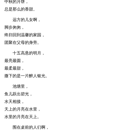
中秋的月饼，
总是那么的香甜。
远方的儿女啊，
脚步匆匆，
终归回到温馨的家园，
团聚在父母的身旁。
十五高悬的明月，
最亮最圆，
最柔最甜，
撒下的是一片醉人银光。
池塘里，
鱼儿跃出碧光，
水天相接，
天上的月亮在水里，
水里的月亮在天上。
围在桌前的人们啊，