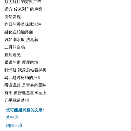
颇为醒目的霓虹广告
远方 传来列车的声音
突然发现
昨日的香草味冰淇淋
融化在柏油路面
风如潮水般 洗刷着
二月的白杨
直到遇见
紧紧的窗 厚厚的墙
我怀疑 我身后站着棵树
鸟儿越过树梢的声音
听谁说过 是青春的回响
有湖 黄昏氤氲在水面上
几乎就是梦想
您可能感兴趣的文章:
梦中你
烟雨三湾