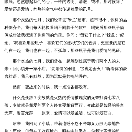
眼底。忽然想起我们的心，一样的透明、清澈、纯稚。那时候除了
爱情还是爱情，灼热的空气中都传递着爱的讯号。
那个炎热的七月，我们经常去“米兰”超市。超市很小，饮料的品
种倒齐全。我们每天轮换着喝不同牌子的饮料，喝完后那些瓶子俩
俩成对被我摆满了你房间的角落。你问：“留它干什么？”我说：“纪
念。”我喜欢那些瓶子，喜欢它们的形状它们的色调，更重要的是它
们在一起，我们也在一起，不孤单，那些瓶子是我们爱情的见证。
那个炎热的七月，我们曾在一起筹划过属于我们两个人的未
来：回小镇开一家小店。“凭咱俩的创意，它肯定会火！”听着你的豪
言壮语，我只有默然，因为沉默是共鸣的呼声。
然而，变故来的时候，我一点准备都没有。
什么是变故？变故就是火热的爱情被现实的无奈打得七零八
落，变故就是相爱的两个人终究要相背而行，变故就是曾经的誓言
无声、誓言无踪……原来，爱情可以最圣洁，也可以最苍白。
后来，我回到了小镇，带着遗憾不忍不舍却又万般无奈地告
别；而你，仍留在了这座城市，眼神中似乎有一份我读不懂的坦