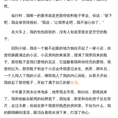
然。
临行时，我唯一的要求就是把那些饮料瓶子带走。你说：“留下
吧，我会保管得很好。”我说：“让我带走吧，我不放心你了。”
在火车上，我的包包鼓鼓的，没有人知道里面全是空空的瓶
子。
回到小镇，我在一个极不起眼的地方独自开起了一家小店，你
曾经踌躇满志的小店。小店房间的角落里，摆满了我带回来的瓶
子。那些瓶子是我们爱情的见证，它提醒着我和你经历的爱情。我
曾经以为，那些瓶子和这个小店会伴我度过余生。然而，两年后，
一个人闯入了我的小店，继而闯入了我的内心深处。从那天开始，
我收起了那些瓶子，开始了属于自己的新
生活
。
今年夏天雨水出奇地多，他带我去市里。刚出站，那雨就来
了。我和他躲在邮局的站牌底下，我知道，那里和你的房子近在咫
尺，走过天桥，你就在那个我曾经熟悉的房间里。不知为什么，我
的眼睛瞬间濡湿，眼泪合着雨水淌下来，打湿了伤心。