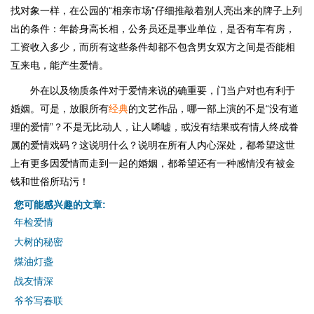
找对象一样，在公园的“相亲市场”仔细推敲着别人亮出来的牌子上列
出的条件：年龄身高长相，公务员还是事业单位，是否有车有房，
工资收入多少，而所有这些条件却都不包含男女双方之间是否能相
互来电，能产生爱情。
外在以及物质条件对于爱情来说的确重要，门当户对也有利于
婚姻。可是，放眼所有
经典
的文艺作品，哪一部上演的不是“没有道
理的爱情”？不是无比动人，让人唏嘘，或没有结果或有情人终成眷
属的爱情戏码？这说明什么？说明在所有人内心深处，都希望这世
上有更多因爱情而走到一起的婚姻，都希望还有一种感情没有被金
钱和世俗所玷污！
您可能感兴趣的文章:
年检爱情
大树的秘密
煤油灯盏
战友情深
爷爷写春联