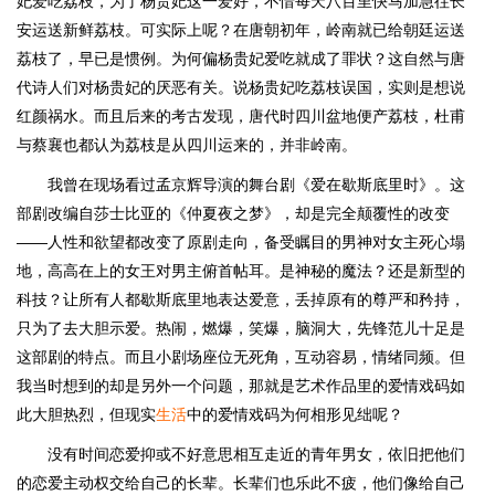
妃爱吃荔枝，为了杨贵妃这一爱好，不惜每天八百里快马加急往长
安运送新鲜荔枝。可实际上呢？在唐朝初年，岭南就已给朝廷运送
荔枝了，早已是惯例。为何偏杨贵妃爱吃就成了罪状？这自然与唐
代诗人们对杨贵妃的厌恶有关。说杨贵妃吃荔枝误国，实则是想说
红颜祸水。而且后来的考古发现，唐代时四川盆地便产荔枝，杜甫
与蔡襄也都认为荔枝是从四川运来的，并非岭南。
我曾在现场看过孟京辉导演的舞台剧《爱在歇斯底里时》。这
部剧改编自莎士比亚的《仲夏夜之梦》，却是完全颠覆性的改变
——人性和欲望都改变了原剧走向，备受瞩目的男神对女主死心塌
地，高高在上的女王对男主俯首帖耳。是神秘的魔法？还是新型的
科技？让所有人都歇斯底里地表达爱意，丢掉原有的尊严和矜持，
只为了去大胆示爱。热闹，燃爆，笑爆，脑洞大，先锋范儿十足是
这部剧的特点。而且小剧场座位无死角，互动容易，情绪同频。但
我当时想到的却是另外一个问题，那就是艺术作品里的爱情戏码如
此大胆热烈，但现实
生活
中的爱情戏码为何相形见绌呢？
没有时间恋爱抑或不好意思相互走近的青年男女，依旧把他们
的恋爱主动权交给自己的长辈。长辈们也乐此不疲，他们像给自己