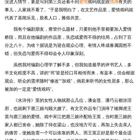
没进入情节，要是写到第三页还看不到
爱情
戏码或是跟
情感
有关的
事儿，人家就不看了。”于是我明白了，在文艺作品里，爱情戏码就
代表了喜闻乐见，脍炙人口，雅俗共赏。
我有个编剧朋友，甭管什么题材，只要到他手里都要加入爱情
桥段，而且在他编剧的作品里，失恋或爱而不得的结局，占到了百
分之八十。为啥？据说是为迎合观众心理。有情人终成眷属固然不
错，但失恋与爱而不得却会令人印象深刻。
虽然我对编剧心理学了解不多，但我知道最早的评书艺人，多
半文化程度不高，讲的“书”皆是经口耳相传而来，有蓝本，但会根据
观众、听众的需求随时“修改”“加戏”，倘若来听书的女性居多，那么
被加的一定是“爱情戏码”。
《水浒传》里的女性人物就那么几位，潘金莲、潘巧云都涉淫
邪，也就剩下扈三娘与顾大嫂了。有文艺作品专门演绎了矮脚虎王
英与扈三娘的爱情。戏中宋江把扈三娘许配给王英，当时扈三娘的
家人都已丧命，她除了待在梁山，也没地方可去，再加上失去亲人
的痛苦，使她急需一个可以依靠的男人。而王英正好是那个最合适