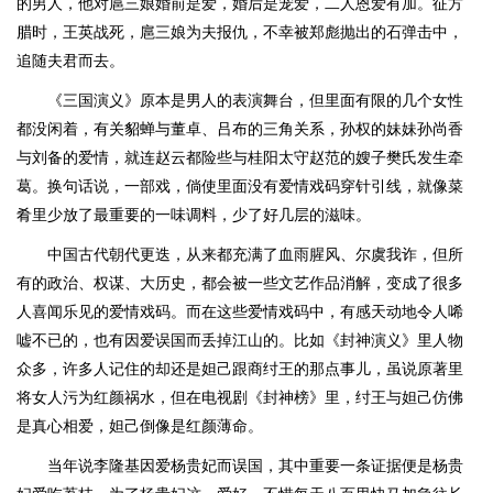
的男人，他对扈三娘婚前是爱，婚后是宠爱，二人恩爱有加。征方
腊时，王英战死，扈三娘为夫报仇，不幸被郑彪抛出的石弹击中，
追随夫君而去。
《三国演义》原本是男人的表演舞台，但里面有限的几个女性
都没闲着，有关貂蝉与董卓、吕布的三角关系，孙权的妹妹孙尚香
与刘备的爱情，就连赵云都险些与桂阳太守赵范的嫂子樊氏发生牵
葛。换句话说，一部戏，倘使里面没有爱情戏码穿针引线，就像菜
肴里少放了最重要的一味调料，少了好几层的滋味。
中国古代朝代更迭，从来都充满了血雨腥风、尔虞我诈，但所
有的政治、权谋、大历史，都会被一些文艺作品消解，变成了很多
人喜闻乐见的爱情戏码。而在这些爱情戏码中，有感天动地令人唏
嘘不已的，也有因爱误国而丢掉江山的。比如《封神演义》里人物
众多，许多人记住的却还是妲己跟商纣王的那点事儿，虽说原著里
将女人污为红颜祸水，但在电视剧《封神榜》里，纣王与妲己仿佛
是真心相爱，妲己倒像是红颜薄命。
当年说李隆基因爱杨贵妃而误国，其中重要一条证据便是杨贵