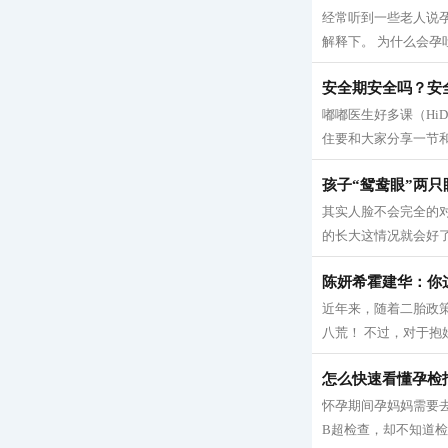
经常听到一些老人说
解释下。 为什么会孕吐
安全期安全吗？安
嘟嘟医生好多课（Hi
住要和大家分享一节和
孩子“鸳鸯眼”两
其实人脸不会完全的
的长大这情况就会好了
陈妍希霍建华：你
近年来，随着二胎政
八荒！ 不过，对于抱
怎么快速看懂孕检
怀孕期间孕妈妈需要
B超检查，却不知道检