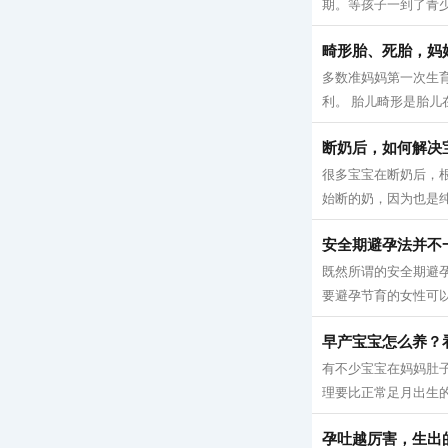
期。等孩子一到了青少
畸形胎、死胎，妈
多数准妈妈第一次生
利。 胎儿畸形是胎儿
断奶后，如何解决
很多宝宝在断奶后，
始断的奶，因为也是纯
安全期避孕法并不
既然所谓的安全期避
要避孕节育的女性可以参
早产宝宝怎么养？
有不少宝宝在妈妈肚
理要比正常足月出生的
孕吐越厉害，生出