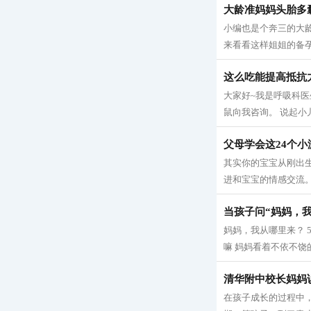
大龄准妈妈头胎多
小编也是个奔三的大
来看看这样姐姐的备孕心
这么吃能提高抵抗
大家好~我是呼吸科医
鼠向我咨询。 说起小
父母学会这24个
其实你的宝宝从刚出
进和宝宝的情感交流。
当孩子问“妈妈，
妈妈，我从哪里来？ 
嘛 妈妈看着不依不饶
清华附中校长妈妈
在孩子成长的过程中