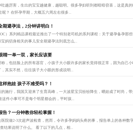
孕吐越厉害，生出的宝宝越健康，越聪明。很多孕妇听到都暗暗窃喜，这是真的
呢？ 在怀孕早期，大概五六周左右很多...
全期避孕法，2分钟讲明白！
DOC）系列精品课程最近推出了一个特别老司机的系列课程：关于避孕备孕那
宝妈切身相关的事儿安全期避孕法到底怎么...
只眼睛一单一双，家长应该要
对称，包括脸上的所有器官，小孩子大小眼许多的家长觉得很正常，因为自己小
，其实不然，往往孩子大小眼的形成说明...
这样抱娃 孩子不难受吗？！
策的施行，我国又迎来了生育高峰，一大波星宝贝纷纷降生，晒娃成了时尚，带
娃这件小事可不是每个明星都会的，平时孩...
报告？一分钟教你轻松掌握！
去医院做2-3次超声波检查，然而，令许多孕妈妈头疼的事，报告单上的各种数
查结果说明了什么。 看了以下的几点，相...