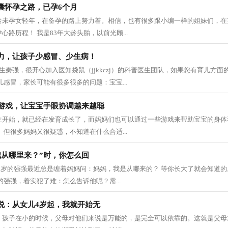
囊怀孕之路，已孕6个月
龄未孕女轻年，在备孕的路上努力着。相信，也有很多跟小编一样的姐妹们，在
路历程！ 我是83年大龄头胎，以前光顾...
力，让孩子少感冒、少生病！
生秦强，很开心加入医知袋鼠（jjkkczj）的科普医生团队，如果您有育儿方
儿感冒，家长可能有很多很多的问题：宝宝...
小游戏，让宝宝手眼协调越来越聪
生开始，就已经在发育成长了，而妈妈们也可以通过一些游戏来帮助宝宝的身体
 但很多妈妈又很疑惑，不知道在什么合适...
我从哪里来？”时，你怎么回
5岁的强强最近总是缠着妈妈问：妈妈，我是从哪来的？ 等你长大了就会知道的
的强强，着实犯了难：怎么告诉他呢？需...
说：从女儿4岁起，我就开始无
，孩子在小的时候，父母对他们来说是万能的，是完全可以依靠的。这就是父母