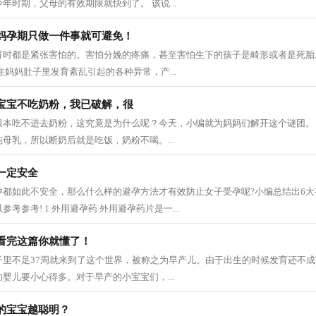
年时期，父母的有效期限就快到了。 该说...
妈孕期只做一件事就可避免！
育时都是紧张害怕的。害怕分娩的疼痛，甚至害怕生下的孩子是畸形或者是死胎
在妈妈肚子里发育紊乱引起的各种异常，产...
宝宝不吃奶粉，我已破解，很
根本吃不进去奶粉，这究竟是为什么呢？今天，小编就为妈妈们解开这个谜团。
母乳，所以断奶后就是吃饭，奶粉不喝。...
一定安全
孕都如此不安全，那么什么样的避孕方法才有效防止女子受孕呢?小编总结出6
考参考! 1 外用避孕药 外用避孕药片是一...
看完这篇你就懂了！
子里不足37周就来到了这个世界，被称之为早产儿。由于出生的时候发育还不
婴儿要小心得多。对于早产的小宝宝们，...
的宝宝越聪明？