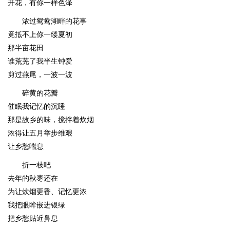
开花，有你一样色泽
浓过鸳鸯湖畔的花事
竟抵不上你一缕夏初
那半亩花田
谁荒芜了我半生钟爱
剪过燕尾，一波一波
碎黄的花瓣
催眠我记忆的沉睡
那是故乡的味，搅拌着炊烟
浓得让五月举步维艰
让乡愁喘息
折一枝吧
去年的秋枣还在
为让炊烟更香、记忆更浓
我把眼眸嵌进银绿
把乡愁贴近鼻息