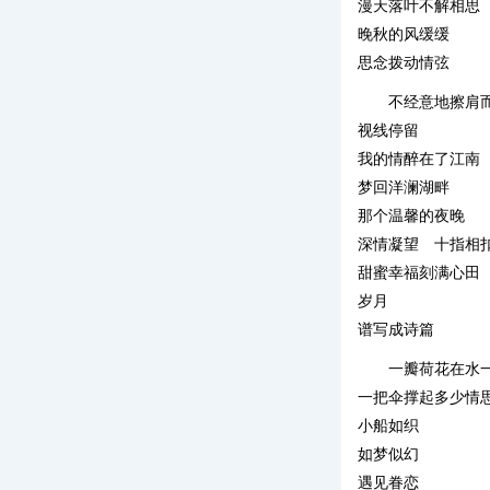
漫天落叶不解相思
晚秋的风缓缓
思念拨动情弦
不经意地擦肩
视线停留
我的情醉在了江南
梦回洋澜湖畔
那个温馨的夜晚
深情凝望 十指相
甜蜜幸福刻满心田
岁月
谱写成诗篇
一瓣荷花在水
一把伞撑起多少情
小船如织
如梦似幻
遇见眷恋